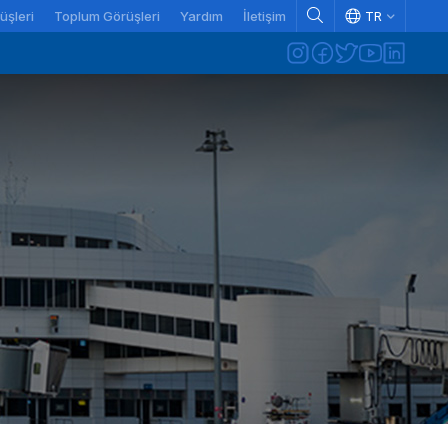
üşleri
Toplum Görüşleri
Yardım
İletişim
TR