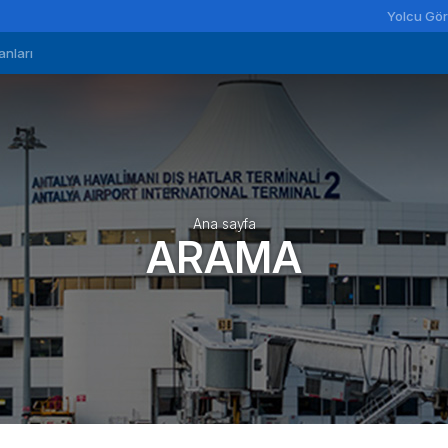
Yolcu Gör
anları
Ana sayfa
ARAMA