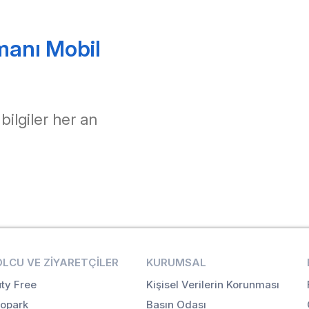
manı Mobil
 bilgiler her an
OLCU VE ZIYARETÇILER
KURUMSAL
ty Free
Kişisel Verilerin Korunması
opark
Basın Odası