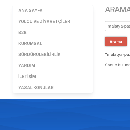
ARAM
ANA SAYFA
YOLCU VE ZIYARETÇILER
B2B
Arama
KURUMSAL
SÜRDÜRÜLEBILIRLIK
"malatya-paz
Sonuç buluna
YARDIM
İLETIŞIM
YASAL KONULAR