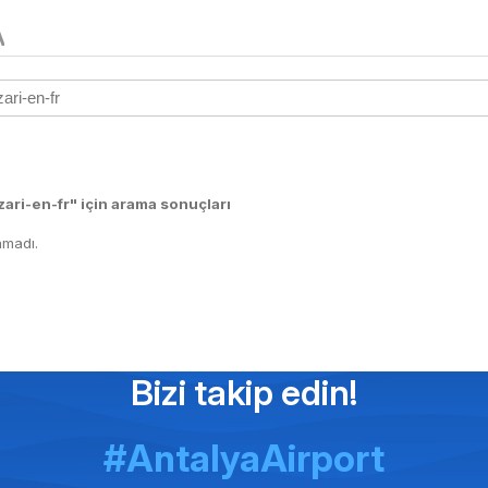
A
ari-en-fr" için arama sonuçları
madı.
Bizi takip edin!
#AntalyaAirport