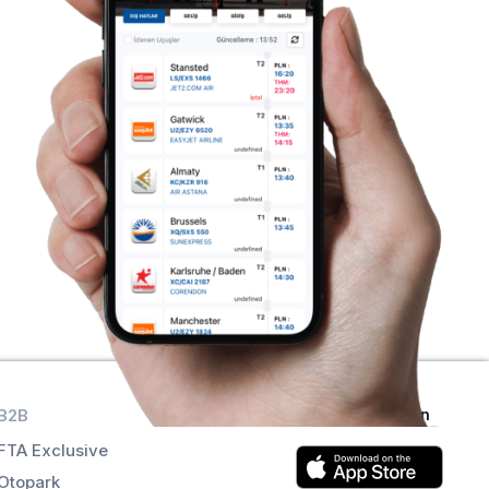
B2B
Uygulamaları alın
FTA Exclusive
Otopark