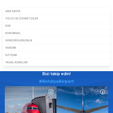
ANA SAYFA
YOLCU VE ZIYARETÇILER
B2B
KURUMSAL
SÜRDÜRÜLEBILIRLIK
YARDIM
İLETIŞIM
YASAL KONULAR
Bizi takip edin!
#AntalyaAirport