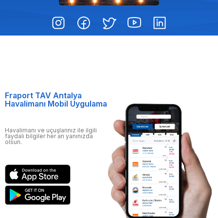
Fraport TAV Antalya
Havalimanı Mobil Uygulama
Havalimanı ve uçuşlarınız ile ilgili
faydalı bilgiler her an yanınızda
olsun.