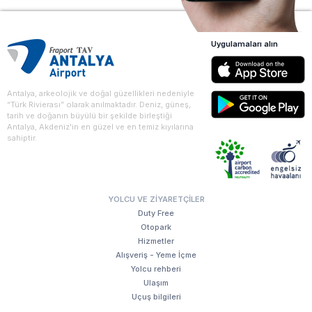
Uygulamaları alın
Antalya, arkeolojik ve doğal güzellikleri nedeniyle
“Türk Rivierası” olarak anılmaktadır. Deniz, güneş,
tarih ve doğanın büyülü bir şekilde birleştiği
Antalya, Akdeniz'in en güzel ve en temiz kıyılarına
sahiptir.
YOLCU VE ZIYARETÇILER
Duty Free
Otopark
Hizmetler
Alışveriş - Yeme İçme
Yolcu rehberi
Ulaşım
Uçuş bilgileri