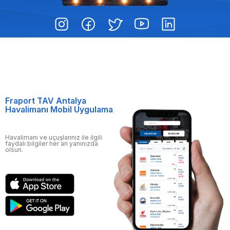
Fraport TAV Antalya
Havalimanı Mobil Uygulama
Havalimanı ve uçuşlarınız ile ilgili
faydalı bilgiler her an yanınızda
olsun.