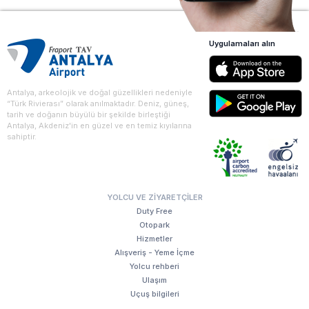
Uygulamaları alın
Antalya, arkeolojik ve doğal güzellikleri nedeniyle
“Türk Rivierası” olarak anılmaktadır. Deniz, güneş,
tarih ve doğanın büyülü bir şekilde birleştiği
Antalya, Akdeniz'in en güzel ve en temiz kıyılarına
sahiptir.
YOLCU VE ZIYARETÇILER
Duty Free
Otopark
Hizmetler
Alışveriş - Yeme İçme
Yolcu rehberi
Ulaşım
Uçuş bilgileri