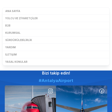
ANA SAYFA
YOLCU VE ZIYARETÇILER
B2B
KURUMSAL
SÜRDÜRÜLEBILIRLIK
YARDIM
İLETIŞIM
YASAL KONULAR
Bizi takip edin!
#AntalyaAirport