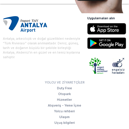
Uygulamaları alın
Antalya, arkeolojik ve doğal güzellikleri nedeniyle
“Türk Rivierası” olarak anılmaktadır. Deniz, güneş,
tarih ve doğanın büyülü bir şekilde birleştiği
Antalya, Akdeniz'in en güzel ve en temiz kıyılarına
sahiptir.
YOLCU VE ZIYARETÇILER
Duty Free
Otopark
Hizmetler
Alışveriş - Yeme İçme
Yolcu rehberi
Ulaşım
Uçuş bilgileri