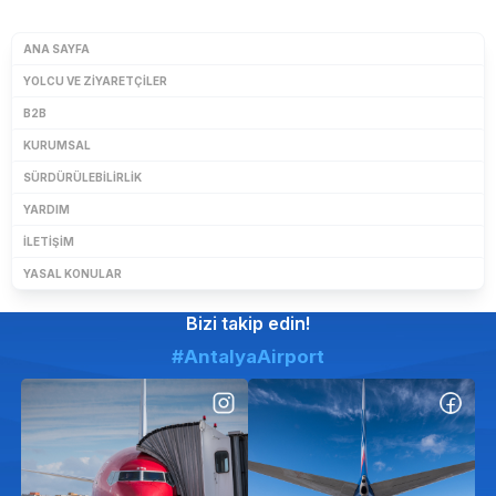
ANA SAYFA
YOLCU VE ZIYARETÇILER
B2B
KURUMSAL
SÜRDÜRÜLEBILIRLIK
YARDIM
İLETIŞIM
YASAL KONULAR
Bizi takip edin!
#AntalyaAirport