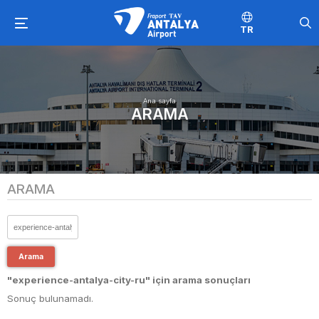
TR
Ana sayfa
ARAMA
ARAMA
Arama
"experience-antalya-city-ru" için arama sonuçları
Sonuç bulunamadı.