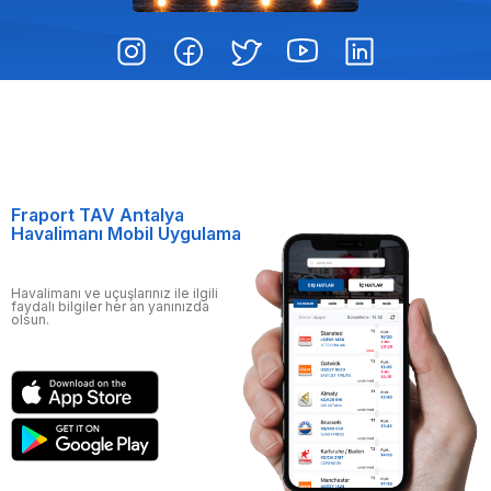
Fraport TAV Antalya
Havalimanı Mobil Uygulama
Havalimanı ve uçuşlarınız ile ilgili
faydalı bilgiler her an yanınızda
olsun.