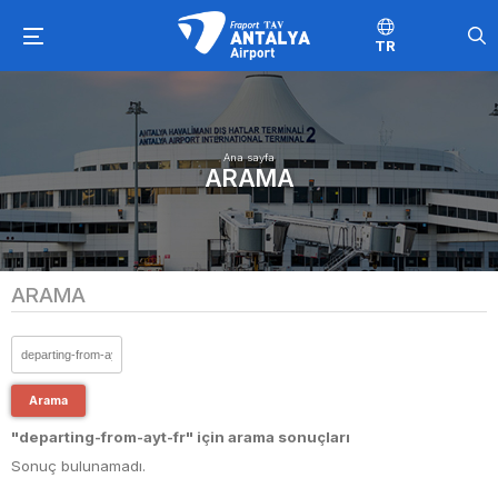
TR
Ana sayfa
ARAMA
ARAMA
Arama
"departing-from-ayt-fr" için arama sonuçları
Sonuç bulunamadı.