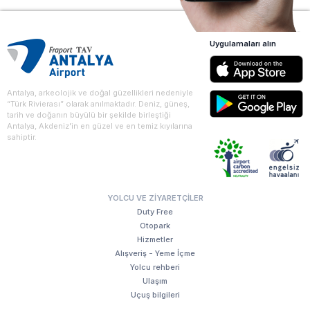
Uygulamaları alın
Antalya, arkeolojik ve doğal güzellikleri nedeniyle
“Türk Rivierası” olarak anılmaktadır. Deniz, güneş,
tarih ve doğanın büyülü bir şekilde birleştiği
Antalya, Akdeniz'in en güzel ve en temiz kıyılarına
sahiptir.
YOLCU VE ZIYARETÇILER
Duty Free
Otopark
Hizmetler
Alışveriş - Yeme İçme
Yolcu rehberi
Ulaşım
Uçuş bilgileri