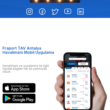
Fraport TAV Antalya
Havalimanı Mobil Uygulama
Havalimanı ve uçuşlarınız ile ilgili
faydalı bilgiler her an yanınızda
olsun.