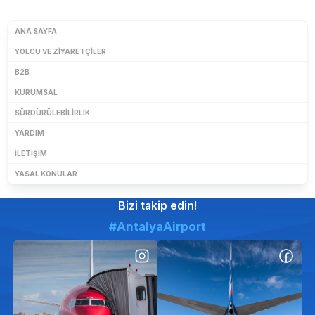
ANA SAYFA
YOLCU VE ZIYARETÇILER
B2B
KURUMSAL
SÜRDÜRÜLEBILIRLIK
YARDIM
İLETIŞIM
YASAL KONULAR
Bizi takip edin!
#AntalyaAirport