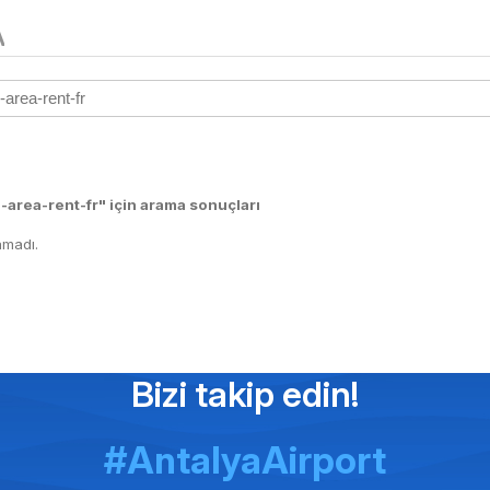
A
area-rent-fr" için arama sonuçları
madı.
Bizi takip edin!
#AntalyaAirport