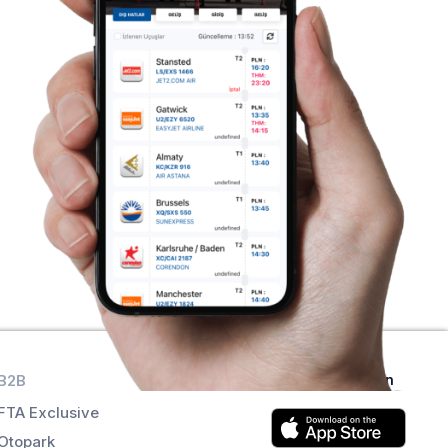
B2B
Uygulamaları alın
FTA Exclusive
Otopark