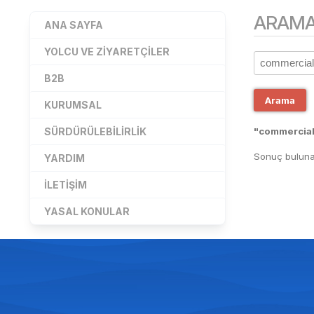
ARAM
ANA SAYFA
YOLCU VE ZIYARETÇILER
B2B
Arama
KURUMSAL
SÜRDÜRÜLEBILIRLIK
"commercial-
Sonuç buluna
YARDIM
İLETIŞIM
YASAL KONULAR