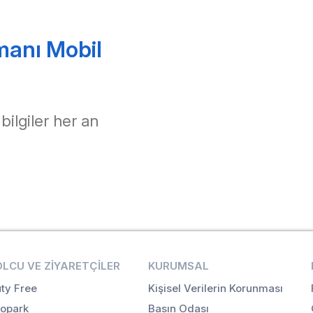
manı Mobil
 bilgiler her an
OLCU VE ZIYARETÇILER
KURUMSAL
ty Free
Kişisel Verilerin Korunması
opark
Basın Odası