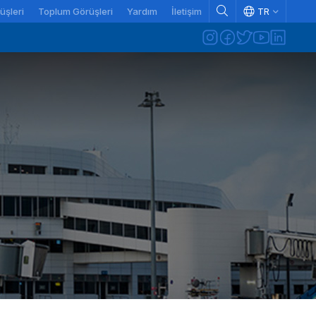
üşleri
Toplum Görüşleri
Yardım
İletişim
TR