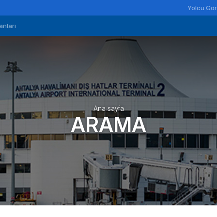
Yolcu Gör
anları
Ana sayfa
ARAMA