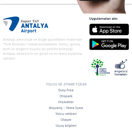
Uygulamaları alın
Antalya, arkeolojik ve doğal güzellikleri nedeniyle
“Türk Rivierası” olarak anılmaktadır. Deniz, güneş,
tarih ve doğanın büyülü bir şekilde birleştiği
Antalya, Akdeniz'in en güzel ve en temiz kıyılarına
sahiptir.
YOLCU VE ZIYARETÇILER
Duty Free
Otopark
Hizmetler
Alışveriş - Yeme İçme
Yolcu rehberi
Ulaşım
Uçuş bilgileri