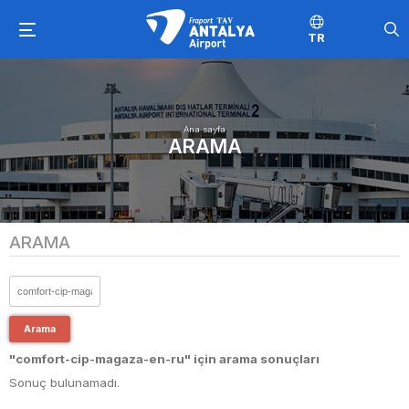
TR
Ana sayfa
ARAMA
ARAMA
Arama
"comfort-cip-magaza-en-ru" için arama sonuçları
Sonuç bulunamadı.