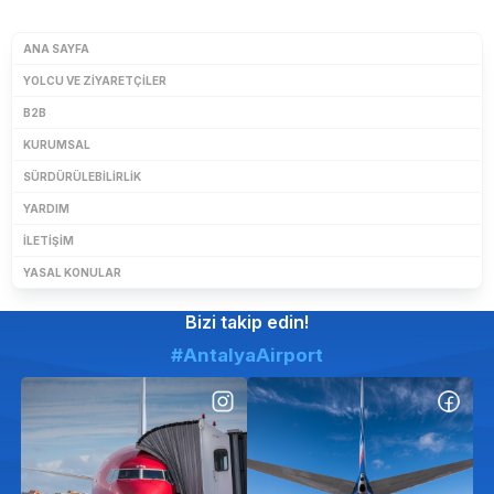
ANA SAYFA
YOLCU VE ZIYARETÇILER
B2B
KURUMSAL
SÜRDÜRÜLEBILIRLIK
YARDIM
İLETIŞIM
YASAL KONULAR
Bizi takip edin!
#AntalyaAirport