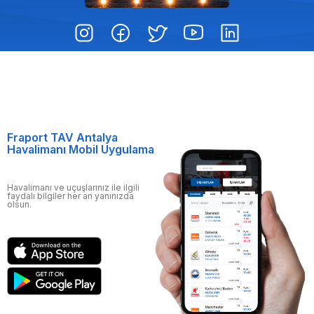
Fraport TAV Antalya
Havalimanı Mobil Uygulama
Havalimanı ve uçuşlarınız ile ilgili
faydalı bilgiler her an yanınızda
olsun.