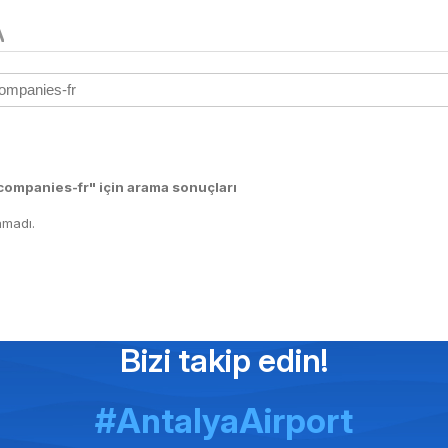
A
companies-fr" için arama sonuçları
madı.
Bizi takip edin!
#AntalyaAirport