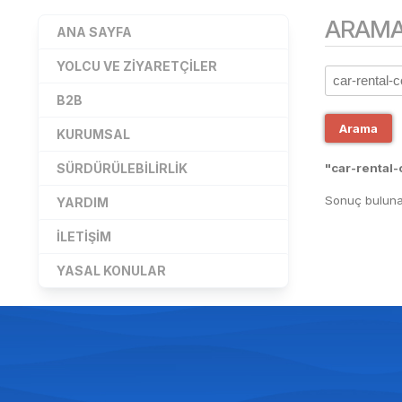
ARAM
ANA SAYFA
YOLCU VE ZIYARETÇILER
B2B
Arama
KURUMSAL
SÜRDÜRÜLEBILIRLIK
"car-rental-
Sonuç buluna
YARDIM
İLETIŞIM
YASAL KONULAR