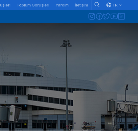
üşleri
Toplum Görüşleri
Yardım
İletişim
TR