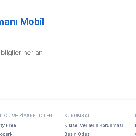
manı Mobil
 bilgiler her an
OLCU VE ZIYARETÇILER
KURUMSAL
ty Free
Kişisel Verilerin Korunması
opark
Basın Odası