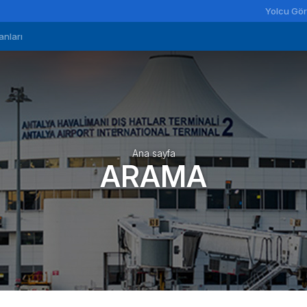
Yolcu Gör
anları
Ana sayfa
ARAMA