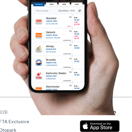
B2B
Uygulamaları alın
FTA Exclusive
Otopark