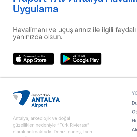
Uygulama
Havalimanı ve uçuşlarınız ile ilgili faydalı
yanınızda olsun.
Y
Du
Ot
Antalya, arkeolojik ve doğal
Hi
güzellikleri nedeniyle “Türk Rivierası”
Al
olarak anılmaktadır. Deniz, güneş, tarih