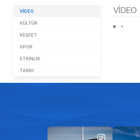
VIDEO
VIDEO
KÜLTÜR
KEŞFET
SPOR
ETKINLIK
TARIH