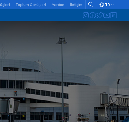
üşleri
Toplum Görüşleri
Yardım
İletişim
TR