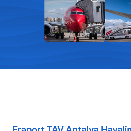
Fraport TAV Antalya Havali