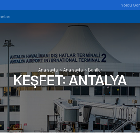
Yolcu Gör
anları
Ana sayfa
>
Ana sayfa
>
Bantlar
KEŞFET: ANTALYA