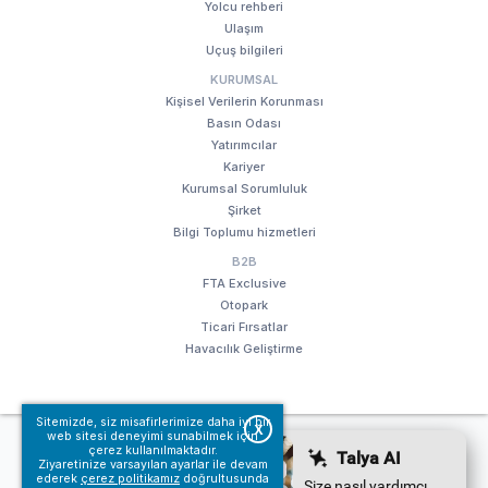
Yolcu rehberi
Ulaşım
Uçuş bilgileri
KURUMSAL
Kişisel Verilerin Korunması
Basın Odası
Yatırımcılar
Kariyer
Kurumsal Sorumluluk
Şirket
Bilgi Toplumu hizmetleri
B2B
FTA Exclusive
Otopark
Ticari Fırsatlar
Havacılık Geliştirme
Sitemizde, siz misafirlerimize daha iyi bir
X
web sitesi deneyimi sunabilmek için
© Fraport TAV Antalya Havalimanı, 2018. Tüm hakları saklıdır.
çerez kullanılmaktadır.
Ziyaretinize varsayılan ayarlar ile devam
Kullanım koşullarımız
Bilgi Toplumu hizmetleri
ederek
çerez politikamız
doğrultusunda