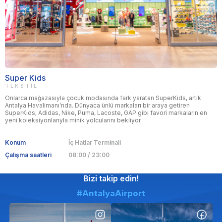
Super Kids
TEKSTIL
Onlarca mağazasıyla çocuk modasında fark yaratan SuperKids, artık
Antalya Havalimanı’nda. Dünyaca ünlü markaları bir araya getiren
SuperKids; Adidas, Nike, Puma, Lacoste, GAP gibi favori markaların en
yeni koleksiyonlarıyla minik yolcularını bekliyor.
Konum
İç Hatlar Terminali
Çalışma saatleri
08:00 / 23:00
Bizi takip edin!
#AntalyaAirport