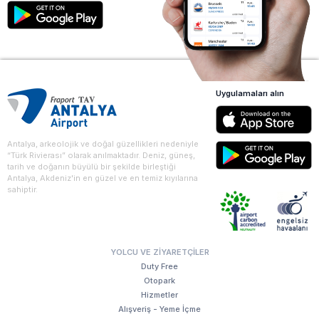
Uygulamaları alın
Antalya, arkeolojik ve doğal güzellikleri nedeniyle
“Türk Rivierası” olarak anılmaktadır. Deniz, güneş,
tarih ve doğanın büyülü bir şekilde birleştiği
Antalya, Akdeniz'in en güzel ve en temiz kıyılarına
sahiptir.
YOLCU VE ZIYARETÇILER
Duty Free
Otopark
Hizmetler
Alışveriş - Yeme İçme