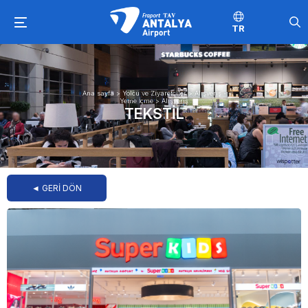
TR
Ana sayfa
>
Yolcu ve Ziyaretçiler
>
Alışveriş -
Yeme İçme
>
Alışveriş
TEKSTIL
◄ GERİ DÖN