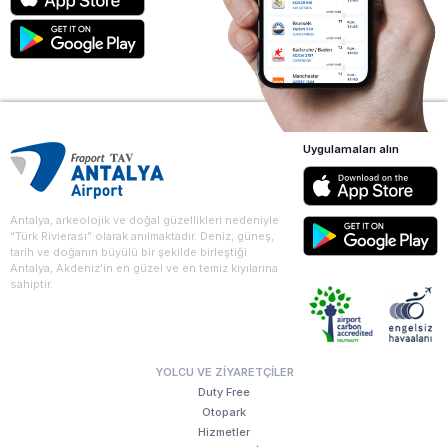
Uygulamaları alın
Antalya, arkeolojik ve doğal güzellikleri nedeniyle
“Türk Rivierası” olarak anılmaktadır. Deniz, güneş,
tarih ve doğanın büyülü bir şekilde birleştiği
Antalya, Akdeniz'in en güzel ve en temiz kıyılarına
sahiptir.
YOLCU VE ZIYARETÇILER
Duty Free
Otopark
Hizmetler