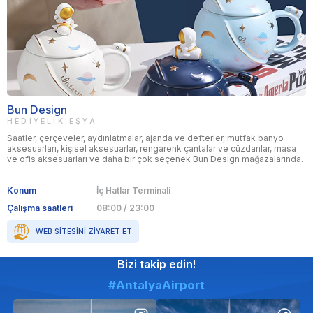
Bun Design
HEDIYELIK EŞYA
Saatler, çerçeveler, aydınlatmalar, ajanda ve defterler, mutfak banyo
aksesuarları, kişisel aksesuarlar, rengarenk çantalar ve cüzdanlar, masa
ve ofis aksesuarları ve daha bir çok seçenek Bun Design mağazalarında.
Konum
İç Hatlar Terminali
Çalışma saatleri
08:00 / 23:00
WEB SITESINI ZIYARET ET
Bizi takip edin!
#AntalyaAirport