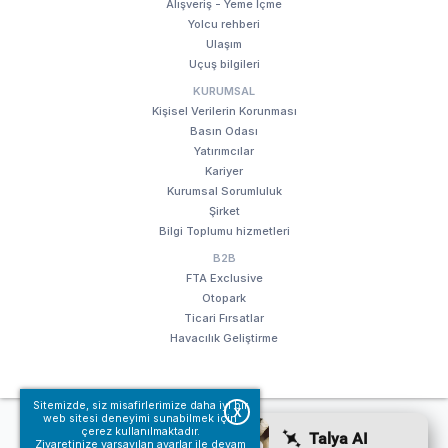
Alışveriş - Yeme İçme
Yolcu rehberi
Ulaşım
Uçuş bilgileri
KURUMSAL
Kişisel Verilerin Korunması
Basın Odası
Yatırımcılar
Kariyer
Kurumsal Sorumluluk
Şirket
Bilgi Toplumu hizmetleri
B2B
FTA Exclusive
Otopark
Ticari Fırsatlar
Havacılık Geliştirme
Sitemizde, siz misafirlerimize daha iyi bir
X
web sitesi deneyimi sunabilmek için
© Fraport TAV Antalya Havalimanı, 2018. Tüm hakları saklıdır.
çerez kullanılmaktadır.
Ziyaretinize varsayılan ayarlar ile devam
Kullanım koşullarımız
Bilgi Toplumu hizmetleri