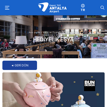
TR
Ana sayfa
>
Yolcu ve Ziyaretçiler
>
Alışveriş -
Yeme İçme
>
Alışveriş
HEDIYELIK EŞYA
◄ GERİ DÖN