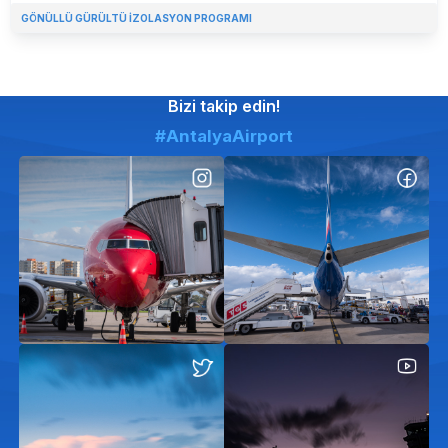
GÖNÜLLÜ GÜRÜLTÜ İZOLASYON PROGRAMI
Bizi takip edin!
#AntalyaAirport