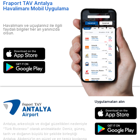
Fraport TAV Antalya
Havalimanı Mobil Uygulama
Havalimanı ve uçuşlarınız ile ilgili
faydalı bilgiler her an yanınızda
olsun.
Uygulamaları alın
Antalya, arkeolojik ve doğal güzellikleri nedeniyle
“Türk Rivierası” olarak anılmaktadır. Deniz, güneş,
tarih ve doğanın büyülü bir şekilde birleştiği
Antalya, Akdeniz'in en güzel ve en temiz kıyılarına