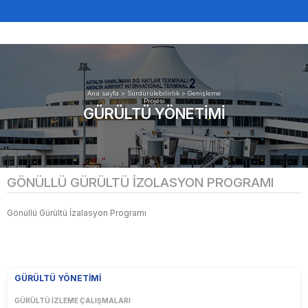
Ana sayfa
>
Sürdürülebilirlik
>
Genişleme
Projesi
GÜRÜLTÜ YÖNETIMI
GÖNÜLLÜ GÜRÜLTÜ İZOLASYON PROGRAMI
Gönüllü Gürültü İzalasyon Programı
GÜRÜLTÜ YÖNETIMI
GÜRÜLTÜ İZLEME ÇALIŞMALARI