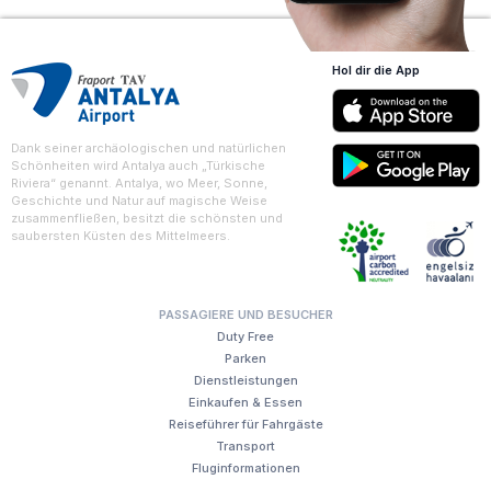
Hol dir die App
Dank seiner archäologischen und natürlichen
Schönheiten wird Antalya auch „Türkische
Riviera“ genannt. Antalya, wo Meer, Sonne,
Geschichte und Natur auf magische Weise
zusammenfließen, besitzt die schönsten und
saubersten Küsten des Mittelmeers.
PASSAGIERE UND BESUCHER
Duty Free
Parken
Dienstleistungen
Einkaufen & Essen
Reiseführer für Fahrgäste
Transport
Fluginformationen