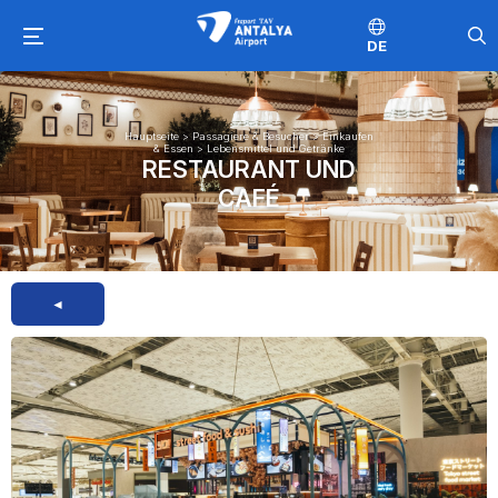
DE
Hauptseite
>
Passagiere & Besucher
>
Einkaufen
& Essen
>
Lebensmittel und Getränke
RESTAURANT UND
CAFÉ
◄