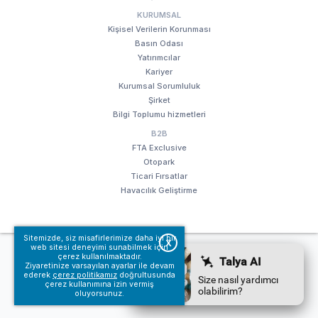
KURUMSAL
Kişisel Verilerin Korunması
Basın Odası
Yatırımcılar
Kariyer
Kurumsal Sorumluluk
Şirket
Bilgi Toplumu hizmetleri
B2B
FTA Exclusive
Otopark
Ticari Fırsatlar
Havacılık Geliştirme
Sitemizde, siz misafirlerimize daha iyi bir
X
web sitesi deneyimi sunabilmek için
© Fraport TAV Antalya Havalimanı, 2018. Tüm hakları saklıdır.
çerez kullanılmaktadır.
Kullanım koşullarımız
Bilgi Toplumu hizmetleri
Ziyaretinize varsayılan ayarlar ile devam
ederek
çerez politikamız
doğrultusunda
çerez kullanımına izin vermiş
oluyorsunuz.