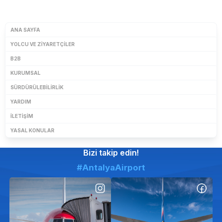
ANA SAYFA
YOLCU VE ZIYARETÇILER
B2B
KURUMSAL
SÜRDÜRÜLEBILIRLIK
YARDIM
İLETIŞIM
YASAL KONULAR
Bizi takip edin!
#AntalyaAirport