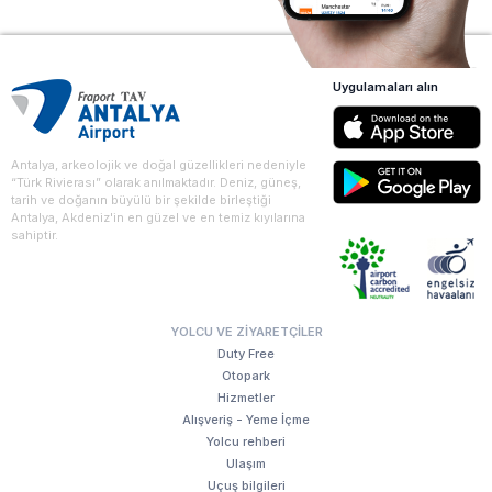
Uygulamaları alın
Antalya, arkeolojik ve doğal güzellikleri nedeniyle
“Türk Rivierası” olarak anılmaktadır. Deniz, güneş,
tarih ve doğanın büyülü bir şekilde birleştiği
Antalya, Akdeniz'in en güzel ve en temiz kıyılarına
sahiptir.
YOLCU VE ZIYARETÇILER
Duty Free
Otopark
Hizmetler
Alışveriş - Yeme İçme
Yolcu rehberi
Ulaşım
Uçuş bilgileri