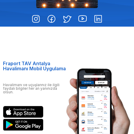
Fraport TAV Antalya
Havalimanı Mobil Uygulama
Havalimanı ve uçuşlarınız ile ilgili
faydalı bilgiler her an yanınızda
olsun.