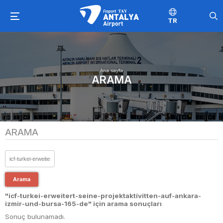
TR
Ana sayfa
ARAMA
ARAMA
Arama
"icf-turkei-erweitert-seine-projektaktivitten-auf-ankara-
izmir-und-bursa-165-de" için arama sonuçları
Sonuç bulunamadı.