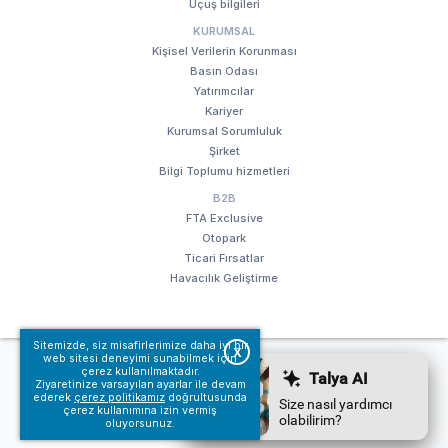
Uçuş bilgileri
KURUMSAL
Kişisel Verilerin Korunması
Basın Odası
Yatırımcılar
Kariyer
Kurumsal Sorumluluk
Şirket
Bilgi Toplumu hizmetleri
B2B
FTA Exclusive
Otopark
Ticari Fırsatlar
Havacılık Geliştirme
Sitemizde, siz misafirlerimize daha iyi bir
X
web sitesi deneyimi sunabilmek için
© Fraport TAV Antalya Havalimanı, 2018. Tüm hakları saklıdır.
çerez kullanılmaktadır.
Kullanım koşullarımız
Bilgi Toplumu hizmetleri
Ziyaretinize varsayılan ayarlar ile devam
ederek
çerez politikamız
doğrultusunda
çerez kullanımına izin vermiş
oluyorsunuz.