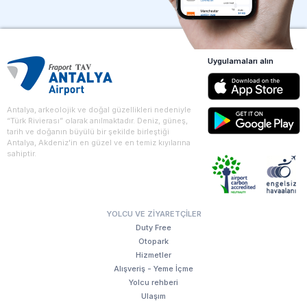
Uygulamaları alın
Antalya, arkeolojik ve doğal güzellikleri nedeniyle
“Türk Rivierası” olarak anılmaktadır. Deniz, güneş,
tarih ve doğanın büyülü bir şekilde birleştiği
Antalya, Akdeniz'in en güzel ve en temiz kıyılarına
sahiptir.
YOLCU VE ZIYARETÇILER
Duty Free
Otopark
Hizmetler
Alışveriş - Yeme İçme
Yolcu rehberi
Ulaşım