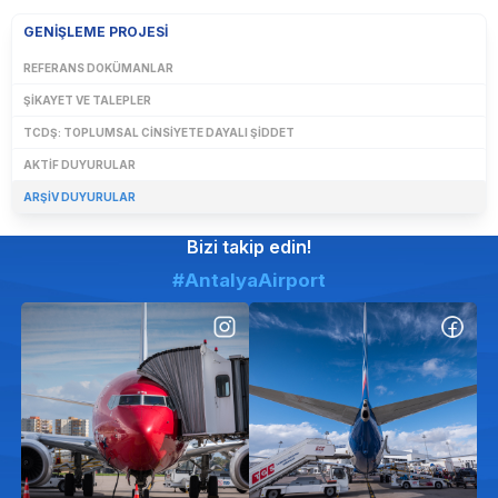
GENIŞLEME PROJESI
REFERANS DOKÜMANLAR
ŞIKAYET VE TALEPLER
TCDŞ: TOPLUMSAL CINSIYETE DAYALI ŞIDDET
AKTIF DUYURULAR
ARŞIV DUYURULAR
Bizi takip edin!
#AntalyaAirport