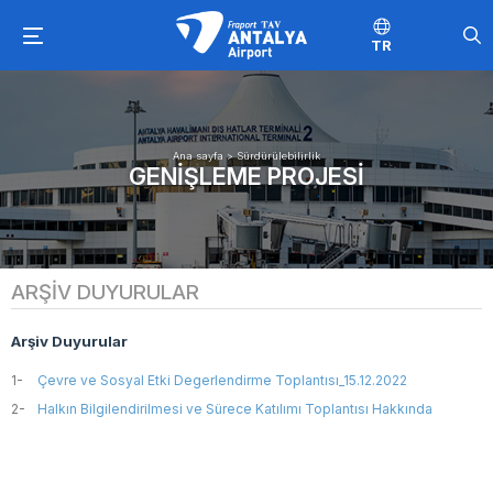
TR
Ana sayfa
>
Sürdürülebilirlik
GENIŞLEME PROJESI
ARŞIV DUYURULAR
Arşiv Duyurular
1-
Çevre ve Sosyal Etki Degerlendirme Toplantısı_15.12.2022
2-
Halkın Bilgilendirilmesi ve Sürece Katılımı Toplantısı Hakkında