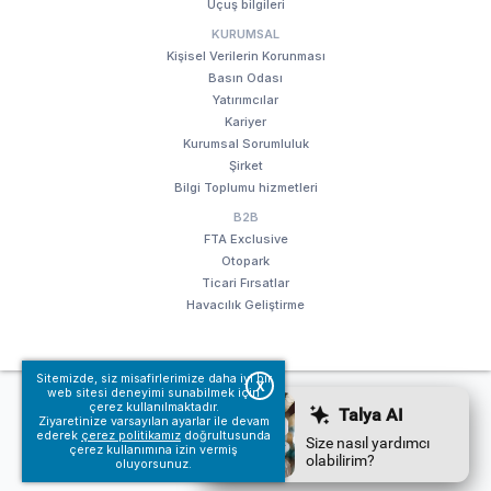
Uçuş bilgileri
KURUMSAL
Kişisel Verilerin Korunması
Basın Odası
Yatırımcılar
Kariyer
Kurumsal Sorumluluk
Şirket
Bilgi Toplumu hizmetleri
B2B
FTA Exclusive
Otopark
Ticari Fırsatlar
Havacılık Geliştirme
Sitemizde, siz misafirlerimize daha iyi bir
X
web sitesi deneyimi sunabilmek için
© Fraport TAV Antalya Havalimanı, 2018. Tüm hakları saklıdır.
çerez kullanılmaktadır.
Kullanım koşullarımız
Bilgi Toplumu hizmetleri
Ziyaretinize varsayılan ayarlar ile devam
ederek
çerez politikamız
doğrultusunda
çerez kullanımına izin vermiş
oluyorsunuz.