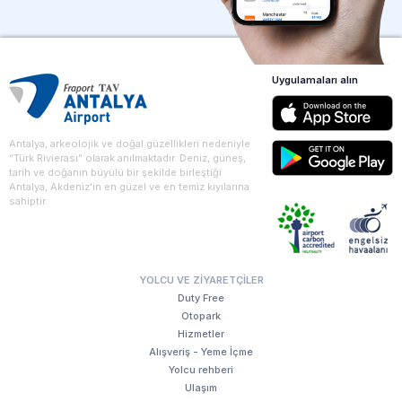
Uygulamaları alın
Antalya, arkeolojik ve doğal güzellikleri nedeniyle
“Türk Rivierası” olarak anılmaktadır. Deniz, güneş,
tarih ve doğanın büyülü bir şekilde birleştiği
Antalya, Akdeniz'in en güzel ve en temiz kıyılarına
sahiptir.
YOLCU VE ZIYARETÇILER
Duty Free
Otopark
Hizmetler
Alışveriş - Yeme İçme
Yolcu rehberi
Ulaşım