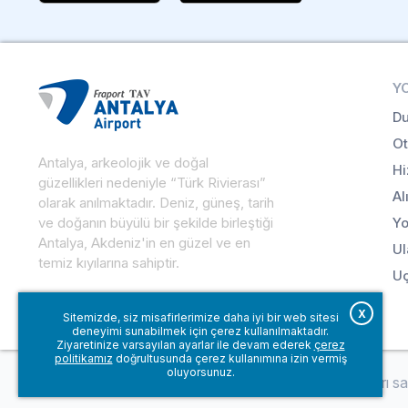
Y
Du
Ot
Antalya, arkeolojik ve doğal
Hi
güzellikleri nedeniyle “Türk Rivierası”
Al
olarak anılmaktadır. Deniz, güneş, tarih
ve doğanın büyülü bir şekilde birleştiği
Yo
Antalya, Akdeniz'in en güzel ve en
Ul
temiz kıyılarına sahiptir.
Uç
X
Sitemizde, siz misafirlerimize daha iyi bir web sitesi
deneyimi sunabilmek için çerez kullanılmaktadır.
Ziyaretinize varsayılan ayarlar ile devam ederek
çerez
politikamız
doğrultusunda çerez kullanımına izin vermiş
oluyorsunuz.
© Fraport TAV Antalya Havalimanı, 2018. Tüm hakları sakl