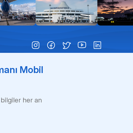
Pas
Çoc
Çık
manı Mobil
 bilgiler her an