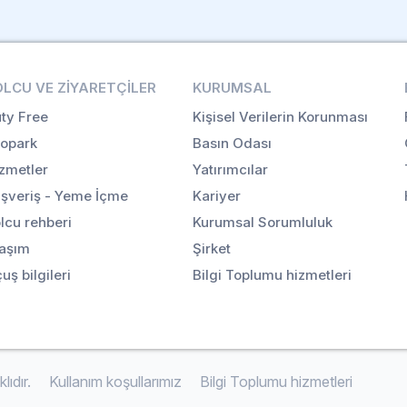
OLCU VE ZIYARETÇILER
KURUMSAL
ty Free
Kişisel Verilerin Korunması
opark
Basın Odası
zmetler
Yatırımcılar
ışveriş - Yeme İçme
Kariyer
lcu rehberi
Kurumsal Sorumluluk
aşım
Şirket
uş bilgileri
Bilgi Toplumu hizmetleri
ıdır.
Kullanım koşullarımız
Bilgi Toplumu hizmetleri