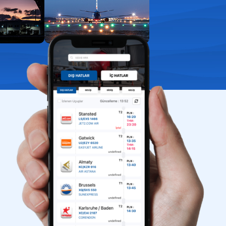
aport kontrol
uklarla yolculuk
ış kapıları