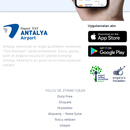
Uygulamaları alın
Antalya, arkeolojik ve doğal güzellikleri nedeniyle
“Türk Rivierası” olarak anılmaktadır. Deniz, güneş,
tarih ve doğanın büyülü bir şekilde birleştiği
Antalya, Akdeniz'in en güzel ve en temiz kıyılarına
sahiptir.
YOLCU VE ZIYARETÇILER
Duty Free
Otopark
Hizmetler
Alışveriş - Yeme İçme
Yolcu rehberi
Ulaşım