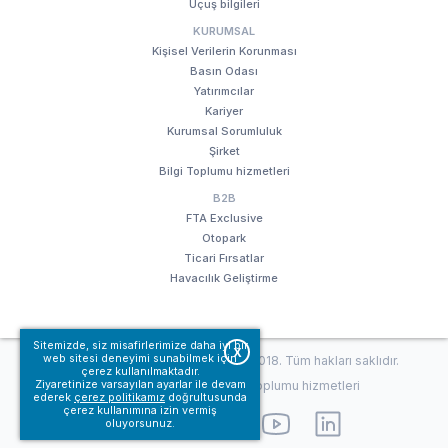
Uçuş bilgileri
KURUMSAL
Kişisel Verilerin Korunması
Basın Odası
Yatırımcılar
Kariyer
Kurumsal Sorumluluk
Şirket
Bilgi Toplumu hizmetleri
B2B
FTA Exclusive
Otopark
Ticari Fırsatlar
Havacılık Geliştirme
Sitemizde, siz misafirlerimize daha iyi bir
X
web sitesi deneyimi sunabilmek için
© Fraport TAV Antalya Havalimanı, 2018. Tüm hakları saklıdır.
çerez kullanılmaktadır.
Kullanım koşullarımız
Bilgi Toplumu hizmetleri
Ziyaretinize varsayılan ayarlar ile devam
ederek
çerez politikamız
doğrultusunda
çerez kullanımına izin vermiş
oluyorsunuz.