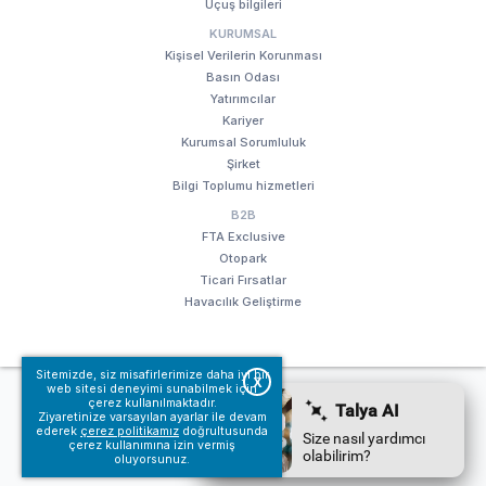
Uçuş bilgileri
KURUMSAL
Kişisel Verilerin Korunması
Basın Odası
Yatırımcılar
Kariyer
Kurumsal Sorumluluk
Şirket
Bilgi Toplumu hizmetleri
B2B
FTA Exclusive
Otopark
Ticari Fırsatlar
Havacılık Geliştirme
Sitemizde, siz misafirlerimize daha iyi bir
X
web sitesi deneyimi sunabilmek için
© Fraport TAV Antalya Havalimanı, 2018. Tüm hakları saklıdır.
çerez kullanılmaktadır.
Kullanım koşullarımız
Bilgi Toplumu hizmetleri
Ziyaretinize varsayılan ayarlar ile devam
ederek
çerez politikamız
doğrultusunda
çerez kullanımına izin vermiş
oluyorsunuz.