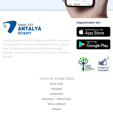
Uygulamaları alın
Antalya, arkeolojik ve doğal güzellikleri nedeniyle
“Türk Rivierası” olarak anılmaktadır. Deniz, güneş,
tarih ve doğanın büyülü bir şekilde birleştiği
Antalya, Akdeniz'in en güzel ve en temiz kıyılarına
sahiptir.
YOLCU VE ZIYARETÇILER
Duty Free
Otopark
Hizmetler
Alışveriş - Yeme İçme
Yolcu rehberi
Ulaşım