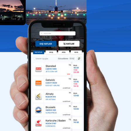
aport kontrol
uklarla yolculuk
ış kapıları