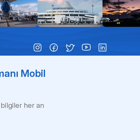
Pas
Çoc
Çık
manı Mobil
 bilgiler her an