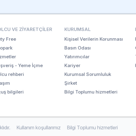
OLCU VE ZIYARETÇILER
KURUMSAL
ty Free
Kişisel Verilerin Korunması
opark
Basın Odası
zmetler
Yatırımcılar
ışveriş - Yeme İçme
Kariyer
lcu rehberi
Kurumsal Sorumluluk
aşım
Şirket
uş bilgileri
Bilgi Toplumu hizmetleri
ıdır.
Kullanım koşullarımız
Bilgi Toplumu hizmetleri