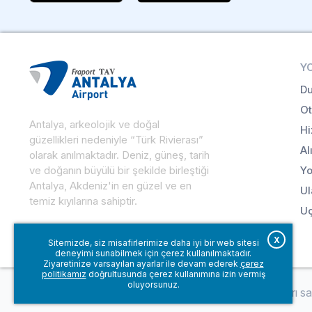
Y
Du
Ot
Antalya, arkeolojik ve doğal
Hi
güzellikleri nedeniyle “Türk Rivierası”
Al
olarak anılmaktadır. Deniz, güneş, tarih
ve doğanın büyülü bir şekilde birleştiği
Yo
Antalya, Akdeniz'in en güzel ve en
Ul
temiz kıyılarına sahiptir.
Uç
X
Sitemizde, siz misafirlerimize daha iyi bir web sitesi
deneyimi sunabilmek için çerez kullanılmaktadır.
Ziyaretinize varsayılan ayarlar ile devam ederek
çerez
politikamız
doğrultusunda çerez kullanımına izin vermiş
oluyorsunuz.
© Fraport TAV Antalya Havalimanı, 2018. Tüm hakları sakl