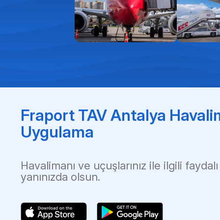
Fraport TAV Antalya Havali
Uygulama
Havalimanı ve uçuşlarınız ile ilgili faydalı
yanınızda olsun.