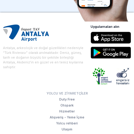
Uygulamaları alın
Antalya, arkeolojik ve doğal güzellikleri nedeniyle
“Türk Rivierası” olarak anılmaktadır. Deniz, güneş,
tarih ve doğanın büyülü bir şekilde birleştiği
Antalya, Akdeniz'in en güzel ve en temiz kıyılarına
sahiptir.
YOLCU VE ZIYARETÇILER
Duty Free
Otopark
Hizmetler
Alışveriş - Yeme İçme
Yolcu rehberi
Ulaşım