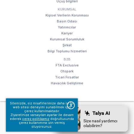
Uçuş bilgileri
KURUMSAL
Kişisel Verilerin Korunması
Basın Odası
Yatırımcılar
Kariyer
Kurumsal Sorumluluk
Şirket
Bilgi Toplumu hizmetleri
B2B
FTA Exclusive
Otopark
Ticari Fırsatlar
Havacılık Geliştirme
Sitemizde, siz misafirlerimize daha iyi bir
X
web sitesi deneyimi sunabilmek için
© Fraport TAV Antalya Havalimanı, 2018. Tüm hakları saklıdır.
çerez kullanılmaktadır.
Kullanım koşullarımız
Bilgi Toplumu hizmetleri
Ziyaretinize varsayılan ayarlar ile devam
ederek
çerez politikamız
doğrultusunda
çerez kullanımına izin vermiş
oluyorsunuz.