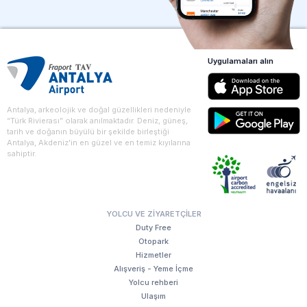
Uygulamaları alın
Antalya, arkeolojik ve doğal güzellikleri nedeniyle
“Türk Rivierası” olarak anılmaktadır. Deniz, güneş,
tarih ve doğanın büyülü bir şekilde birleştiği
Antalya, Akdeniz'in en güzel ve en temiz kıyılarına
sahiptir.
YOLCU VE ZIYARETÇILER
Duty Free
Otopark
Hizmetler
Alışveriş - Yeme İçme
Yolcu rehberi
Ulaşım