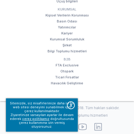
Uçuş bilgileri
KURUMSAL
Kişisel Verilerin Korunması
Basın Odası
Yatırımcılar
Kariyer
Kurumsal Sorumluluk
Şirket
Bilgi Toplumu hizmetleri
B2B
FTA Exclusive
Otopark
Ticari Fırsatlar
Havacılık Geliştirme
Sitemizde, siz misafirlerimize daha iyi bir
X
web sitesi deneyimi sunabilmek için
© Fraport TAV Antalya Havalimanı, 2018. Tüm hakları saklıdır.
çerez kullanılmaktadır.
Kullanım koşullarımız
Bilgi Toplumu hizmetleri
Ziyaretinize varsayılan ayarlar ile devam
ederek
çerez politikamız
doğrultusunda
çerez kullanımına izin vermiş
oluyorsunuz.