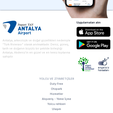
Uygulamaları alın
Antalya, arkeolojik ve doğal güzellikleri nedeniyle
“Türk Rivierası” olarak anılmaktadır. Deniz, güneş,
tarih ve doğanın büyülü bir şekilde birleştiği
Antalya, Akdeniz'in en güzel ve en temiz kıyılarına
sahiptir.
YOLCU VE ZIYARETÇILER
Duty Free
Otopark
Hizmetler
Alışveriş - Yeme İçme
Yolcu rehberi
Ulaşım