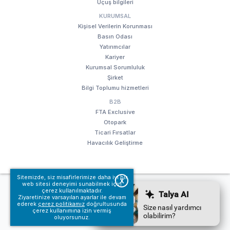
Uçuş bilgileri
KURUMSAL
Kişisel Verilerin Korunması
Basın Odası
Yatırımcılar
Kariyer
Kurumsal Sorumluluk
Şirket
Bilgi Toplumu hizmetleri
B2B
FTA Exclusive
Otopark
Ticari Fırsatlar
Havacılık Geliştirme
Sitemizde, siz misafirlerimize daha iyi bir
X
web sitesi deneyimi sunabilmek için
© Fraport TAV Antalya Havalimanı, 2018. Tüm hakları saklıdır.
çerez kullanılmaktadır.
Kullanım koşullarımız
Bilgi Toplumu hizmetleri
Ziyaretinize varsayılan ayarlar ile devam
ederek
çerez politikamız
doğrultusunda
çerez kullanımına izin vermiş
oluyorsunuz.