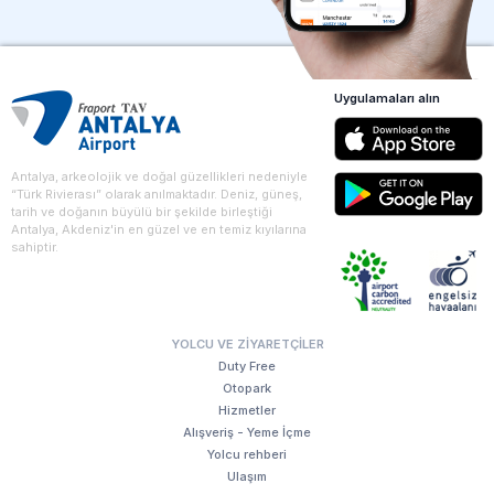
Uygulamaları alın
Antalya, arkeolojik ve doğal güzellikleri nedeniyle
“Türk Rivierası” olarak anılmaktadır. Deniz, güneş,
tarih ve doğanın büyülü bir şekilde birleştiği
Antalya, Akdeniz'in en güzel ve en temiz kıyılarına
sahiptir.
YOLCU VE ZIYARETÇILER
Duty Free
Otopark
Hizmetler
Alışveriş - Yeme İçme
Yolcu rehberi
Ulaşım