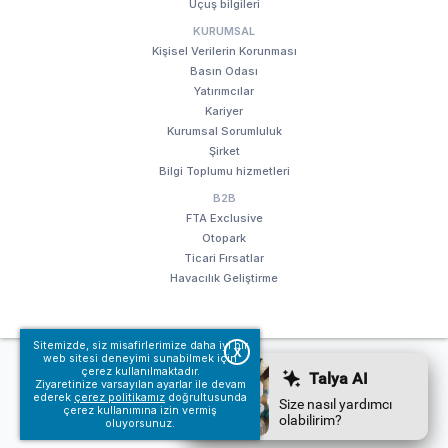
Uçuş bilgileri
KURUMSAL
Kişisel Verilerin Korunması
Basın Odası
Yatırımcılar
Kariyer
Kurumsal Sorumluluk
Şirket
Bilgi Toplumu hizmetleri
B2B
FTA Exclusive
Otopark
Ticari Fırsatlar
Havacılık Geliştirme
Sitemizde, siz misafirlerimize daha iyi bir
X
web sitesi deneyimi sunabilmek için
© Fraport TAV Antalya Havalimanı, 2018. Tüm hakları saklıdır.
çerez kullanılmaktadır.
Kullanım koşullarımız
Bilgi Toplumu hizmetleri
Ziyaretinize varsayılan ayarlar ile devam
ederek
çerez politikamız
doğrultusunda
çerez kullanımına izin vermiş
oluyorsunuz.