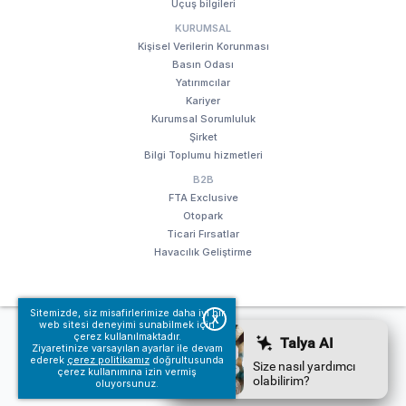
Uçuş bilgileri
KURUMSAL
Kişisel Verilerin Korunması
Basın Odası
Yatırımcılar
Kariyer
Kurumsal Sorumluluk
Şirket
Bilgi Toplumu hizmetleri
B2B
FTA Exclusive
Otopark
Ticari Fırsatlar
Havacılık Geliştirme
Sitemizde, siz misafirlerimize daha iyi bir
X
web sitesi deneyimi sunabilmek için
© Fraport TAV Antalya Havalimanı, 2018. Tüm hakları saklıdır.
çerez kullanılmaktadır.
Kullanım koşullarımız
Bilgi Toplumu hizmetleri
Ziyaretinize varsayılan ayarlar ile devam
ederek
çerez politikamız
doğrultusunda
çerez kullanımına izin vermiş
oluyorsunuz.