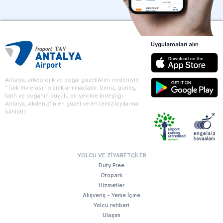
Uygulamaları alın
Antalya, arkeolojik ve doğal güzellikleri nedeniyle
“Türk Rivierası” olarak anılmaktadır. Deniz, güneş,
tarih ve doğanın büyülü bir şekilde birleştiği
Antalya, Akdeniz'in en güzel ve en temiz kıyılarına
sahiptir.
YOLCU VE ZIYARETÇILER
Duty Free
Otopark
Hizmetler
Alışveriş - Yeme İçme
Yolcu rehberi
Ulaşım