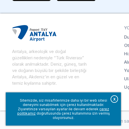
Y
Du
Ot
Antalya, arkeolojik ve doğal
Hi
güzellikleri nedeniyle “Türk Rivierası”
Al
olarak anılmaktadır. Deniz, güneş, tarih
ve doğanın büyülü bir şekilde birleştiği
Yo
Antalya, Akdeniz'in en güzel ve en
Ul
temiz kıyılarına sahiptir.
Uç
X
Sitemizde, siz misafirlerimize daha iyi bir web sitesi
deneyimi sunabilmek için çerez kullanılmaktadır.
Ziyaretinize varsayılan ayarlar ile devam ederek
çerez
politikamız
doğrultusunda çerez kullanımına izin vermiş
oluyorsunuz.
© Fraport TAV Antalya Havalimanı, 2018. Tüm hakları sakl