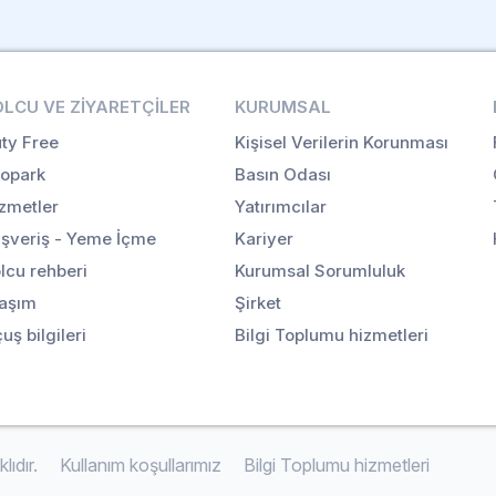
OLCU VE ZIYARETÇILER
KURUMSAL
ty Free
Kişisel Verilerin Korunması
opark
Basın Odası
zmetler
Yatırımcılar
ışveriş - Yeme İçme
Kariyer
lcu rehberi
Kurumsal Sorumluluk
aşım
Şirket
uş bilgileri
Bilgi Toplumu hizmetleri
ıdır.
Kullanım koşullarımız
Bilgi Toplumu hizmetleri