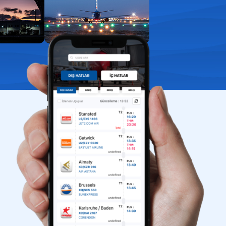
aport kontrol
uklarla yolculuk
ış kapıları