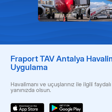
Fraport TAV Antalya Havali
Uygulama
Havalimanı ve uçuşlarınız ile ilgili faydalı
yanınızda olsun.