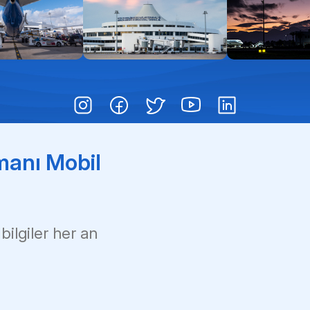
Pas
Çoc
Çık
manı Mobil
 bilgiler her an