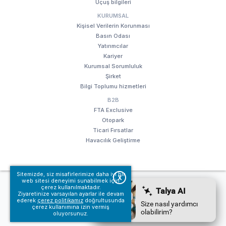
Uçuş bilgileri
KURUMSAL
Kişisel Verilerin Korunması
Basın Odası
Yatırımcılar
Kariyer
Kurumsal Sorumluluk
Şirket
Bilgi Toplumu hizmetleri
B2B
FTA Exclusive
Otopark
Ticari Fırsatlar
Havacılık Geliştirme
Sitemizde, siz misafirlerimize daha iyi bir
X
web sitesi deneyimi sunabilmek için
© Fraport TAV Antalya Havalimanı, 2018. Tüm hakları saklıdır.
çerez kullanılmaktadır.
Kullanım koşullarımız
Bilgi Toplumu hizmetleri
Ziyaretinize varsayılan ayarlar ile devam
ederek
çerez politikamız
doğrultusunda
çerez kullanımına izin vermiş
oluyorsunuz.