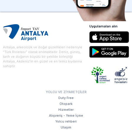
Uygulamaları alın
Antalya, arkeolojik ve doğal güzellikleri nedeniyle
“Türk Rivierası” olarak anılmaktadır. Deniz, güneş,
tarih ve doğanın büyülü bir şekilde birleştiği
Antalya, Akdeniz'in en güzel ve en temiz kıyılarına
sahiptir.
YOLCU VE ZIYARETÇILER
Duty Free
Otopark
Hizmetler
Alışveriş - Yeme İçme
Yolcu rehberi
Ulaşım