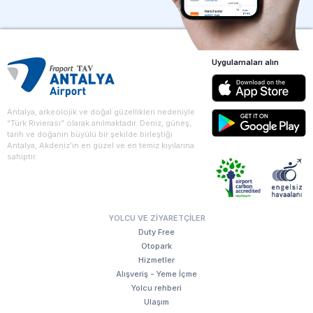
Uygulamaları alın
Antalya, arkeolojik ve doğal güzellikleri nedeniyle
“Türk Rivierası” olarak anılmaktadır. Deniz, güneş,
tarih ve doğanın büyülü bir şekilde birleştiği
Antalya, Akdeniz'in en güzel ve en temiz kıyılarına
sahiptir.
YOLCU VE ZIYARETÇILER
Duty Free
Otopark
Hizmetler
Alışveriş - Yeme İçme
Yolcu rehberi
Ulaşım