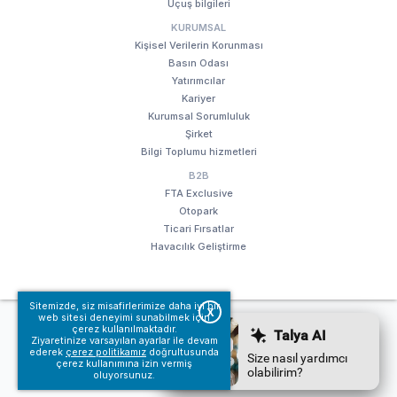
Uçuş bilgileri
KURUMSAL
Kişisel Verilerin Korunması
Basın Odası
Yatırımcılar
Kariyer
Kurumsal Sorumluluk
Şirket
Bilgi Toplumu hizmetleri
B2B
FTA Exclusive
Otopark
Ticari Fırsatlar
Havacılık Geliştirme
Sitemizde, siz misafirlerimize daha iyi bir
X
web sitesi deneyimi sunabilmek için
© Fraport TAV Antalya Havalimanı, 2018. Tüm hakları saklıdır.
çerez kullanılmaktadır.
Kullanım koşullarımız
Bilgi Toplumu hizmetleri
Ziyaretinize varsayılan ayarlar ile devam
ederek
çerez politikamız
doğrultusunda
çerez kullanımına izin vermiş
oluyorsunuz.