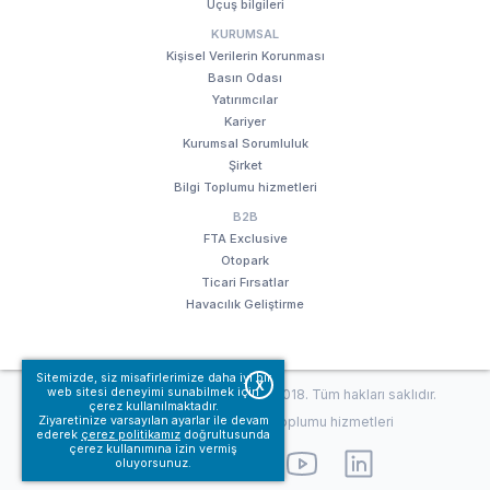
Uçuş bilgileri
KURUMSAL
Kişisel Verilerin Korunması
Basın Odası
Yatırımcılar
Kariyer
Kurumsal Sorumluluk
Şirket
Bilgi Toplumu hizmetleri
B2B
FTA Exclusive
Otopark
Ticari Fırsatlar
Havacılık Geliştirme
Sitemizde, siz misafirlerimize daha iyi bir
X
web sitesi deneyimi sunabilmek için
© Fraport TAV Antalya Havalimanı, 2018. Tüm hakları saklıdır.
çerez kullanılmaktadır.
Kullanım koşullarımız
Bilgi Toplumu hizmetleri
Ziyaretinize varsayılan ayarlar ile devam
ederek
çerez politikamız
doğrultusunda
çerez kullanımına izin vermiş
oluyorsunuz.