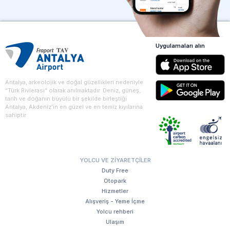
Uygulamaları alın
Antalya, arkeolojik ve doğal güzellikleri nedeniyle
“Türk Rivierası” olarak anılmaktadır. Deniz, güneş,
tarih ve doğanın büyülü bir şekilde birleştiği
Antalya, Akdeniz'in en güzel ve en temiz kıyılarına
sahiptir.
YOLCU VE ZIYARETÇILER
Duty Free
Otopark
Hizmetler
Alışveriş - Yeme İçme
Yolcu rehberi
Ulaşım