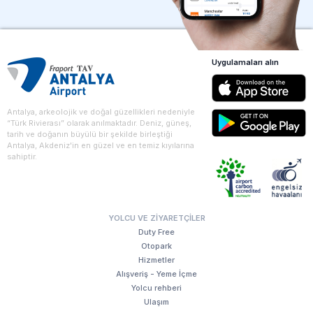
Uygulamaları alın
Antalya, arkeolojik ve doğal güzellikleri nedeniyle
“Türk Rivierası” olarak anılmaktadır. Deniz, güneş,
tarih ve doğanın büyülü bir şekilde birleştiği
Antalya, Akdeniz'in en güzel ve en temiz kıyılarına
sahiptir.
YOLCU VE ZIYARETÇILER
Duty Free
Otopark
Hizmetler
Alışveriş - Yeme İçme
Yolcu rehberi
Ulaşım