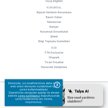
Uçuş bilgileri
KURUMSAL
Kişisel Verilerin Korunması
Basın Odası
Yatırımcılar
Kariyer
Kurumsal Sorumluluk
Şirket
Bilgi Toplumu hizmetleri
B2B
FTA Exclusive
Otopark
Ticari Fırsatlar
Havacılık Geliştirme
Sitemizde, siz misafirlerimize daha iyi bir
X
web sitesi deneyimi sunabilmek için
© Fraport TAV Antalya Havalimanı, 2018. Tüm hakları saklıdır.
çerez kullanılmaktadır.
Kullanım koşullarımız
Bilgi Toplumu hizmetleri
Ziyaretinize varsayılan ayarlar ile devam
ederek
çerez politikamız
doğrultusunda
çerez kullanımına izin vermiş
oluyorsunuz.