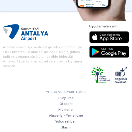
Uygulamaları alın
Antalya, arkeolojik ve doğal güzellikleri nedeniyle
“Türk Rivierası” olarak anılmaktadır. Deniz, güneş,
tarih ve doğanın büyülü bir şekilde birleştiği
Antalya, Akdeniz'in en güzel ve en temiz kıyılarına
sahiptir.
YOLCU VE ZIYARETÇILER
Duty Free
Otopark
Hizmetler
Alışveriş - Yeme İçme
Yolcu rehberi
Ulaşım