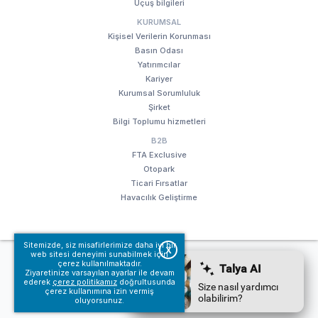
Uçuş bilgileri
KURUMSAL
Kişisel Verilerin Korunması
Basın Odası
Yatırımcılar
Kariyer
Kurumsal Sorumluluk
Şirket
Bilgi Toplumu hizmetleri
B2B
FTA Exclusive
Otopark
Ticari Fırsatlar
Havacılık Geliştirme
Sitemizde, siz misafirlerimize daha iyi bir
X
web sitesi deneyimi sunabilmek için
© Fraport TAV Antalya Havalimanı, 2018. Tüm hakları saklıdır.
çerez kullanılmaktadır.
Kullanım koşullarımız
Bilgi Toplumu hizmetleri
Ziyaretinize varsayılan ayarlar ile devam
ederek
çerez politikamız
doğrultusunda
çerez kullanımına izin vermiş
oluyorsunuz.