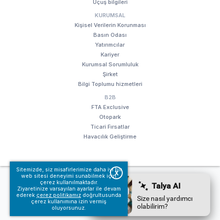
Uçuş bilgileri
KURUMSAL
Kişisel Verilerin Korunması
Basın Odası
Yatırımcılar
Kariyer
Kurumsal Sorumluluk
Şirket
Bilgi Toplumu hizmetleri
B2B
FTA Exclusive
Otopark
Ticari Fırsatlar
Havacılık Geliştirme
Sitemizde, siz misafirlerimize daha iyi bir
X
web sitesi deneyimi sunabilmek için
© Fraport TAV Antalya Havalimanı, 2018. Tüm hakları saklıdır.
çerez kullanılmaktadır.
Kullanım koşullarımız
Bilgi Toplumu hizmetleri
Ziyaretinize varsayılan ayarlar ile devam
ederek
çerez politikamız
doğrultusunda
çerez kullanımına izin vermiş
oluyorsunuz.