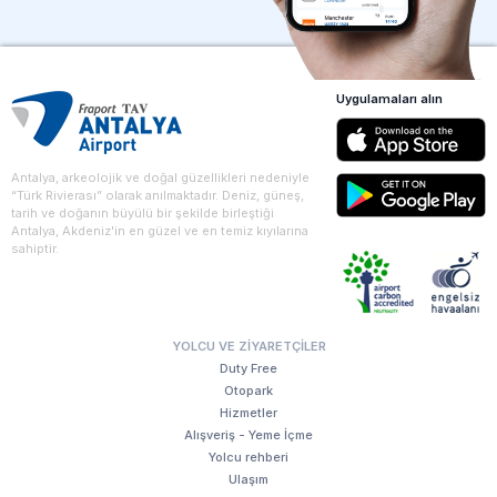
Uygulamaları alın
Antalya, arkeolojik ve doğal güzellikleri nedeniyle
“Türk Rivierası” olarak anılmaktadır. Deniz, güneş,
tarih ve doğanın büyülü bir şekilde birleştiği
Antalya, Akdeniz'in en güzel ve en temiz kıyılarına
sahiptir.
YOLCU VE ZIYARETÇILER
Duty Free
Otopark
Hizmetler
Alışveriş - Yeme İçme
Yolcu rehberi
Ulaşım