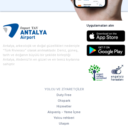
Uygulamaları alın
Antalya, arkeolojik ve doğal güzellikleri nedeniyle
“Türk Rivierası” olarak anılmaktadır. Deniz, güneş,
tarih ve doğanın büyülü bir şekilde birleştiği
Antalya, Akdeniz'in en güzel ve en temiz kıyılarına
sahiptir.
YOLCU VE ZIYARETÇILER
Duty Free
Otopark
Hizmetler
Alışveriş - Yeme İçme
Yolcu rehberi
Ulaşım