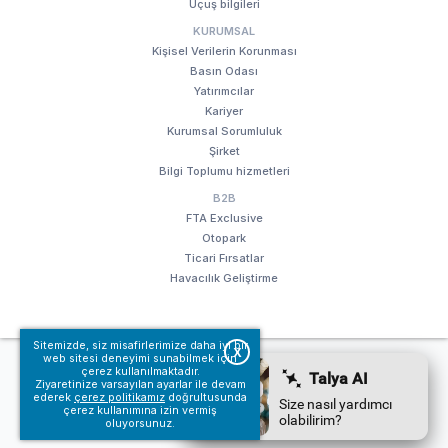
Uçuş bilgileri
KURUMSAL
Kişisel Verilerin Korunması
Basın Odası
Yatırımcılar
Kariyer
Kurumsal Sorumluluk
Şirket
Bilgi Toplumu hizmetleri
B2B
FTA Exclusive
Otopark
Ticari Fırsatlar
Havacılık Geliştirme
Sitemizde, siz misafirlerimize daha iyi bir
X
web sitesi deneyimi sunabilmek için
© Fraport TAV Antalya Havalimanı, 2018. Tüm hakları saklıdır.
çerez kullanılmaktadır.
Kullanım koşullarımız
Bilgi Toplumu hizmetleri
Ziyaretinize varsayılan ayarlar ile devam
ederek
çerez politikamız
doğrultusunda
çerez kullanımına izin vermiş
oluyorsunuz.