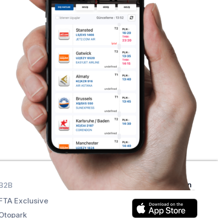
B2B
Uygulamaları alın
FTA Exclusive
Otopark