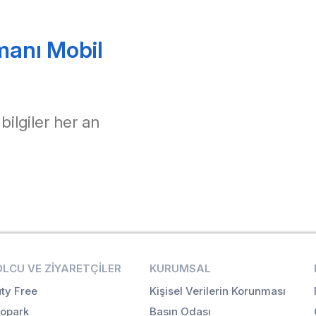
manı Mobil
 bilgiler her an
OLCU VE ZIYARETÇILER
KURUMSAL
ty Free
Kişisel Verilerin Korunması
opark
Basın Odası