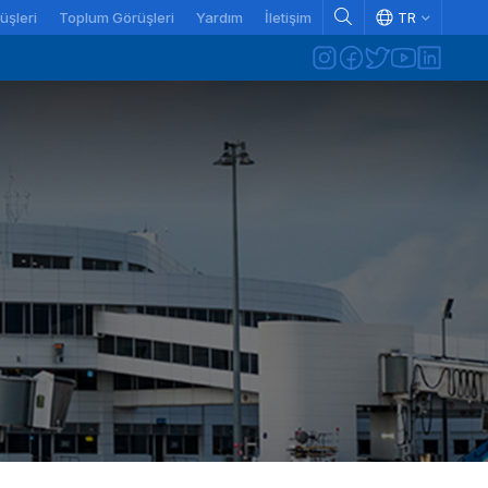
üşleri
Toplum Görüşleri
Yardım
İletişim
TR