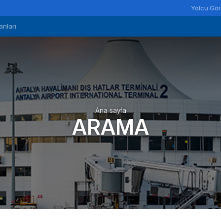
Yolcu Gör
anları
Ana sayfa
ARAMA