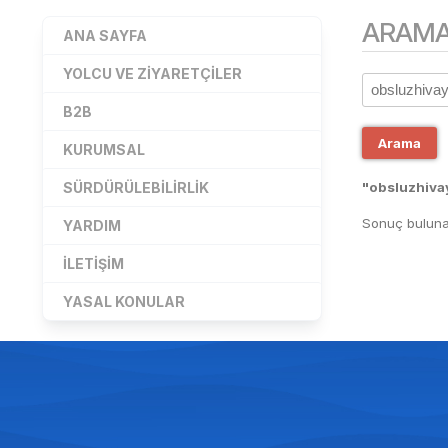
ARAM
ANA SAYFA
YOLCU VE ZIYARETÇILER
B2B
Arama
KURUMSAL
SÜRDÜRÜLEBILIRLIK
"obsluzhiva
Sonuç buluna
YARDIM
İLETIŞIM
YASAL KONULAR