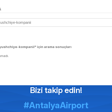
A
yushchiye-kompanii" için arama sonuçları
madı.
Bizi takip edin!
#AntalyaAirport